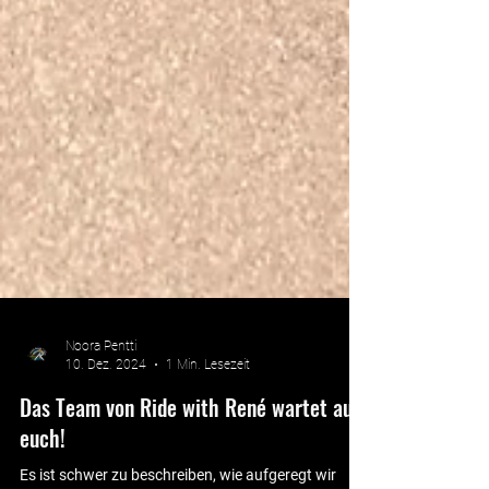
Noora Pentti
10. Dez. 2024
1 Min. Lesezeit
Das Team von Ride with René wartet auf
euch!